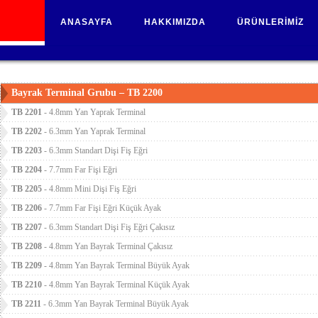
ANASAYFA
HAKKIMIZDA
ÜRÜNLERİMİZ
Bayrak Terminal Grubu – TB 2200
TB 2201
- 4.8mm Yan Yaprak Terminal
TB 2202
- 6.3mm Yan Yaprak Terminal
TB 2203
- 6.3mm Standart Dişi Fiş Eğri
TB 2204
- 7.7mm Far Fişi Eğri
TB 2205
- 4.8mm Mini Dişi Fiş Eğri
TB 2206
- 7.7mm Far Fişi Eğri Küçük Ayak
TB 2207
- 6.3mm Standart Dişi Fiş Eğri Çakısız
TB 2208
- 4.8mm Yan Bayrak Terminal Çakısız
TB 2209
- 4.8mm Yan Bayrak Terminal Büyük Ayak
TB 2210
- 4.8mm Yan Bayrak Terminal Küçük Ayak
TB 2211
- 6.3mm Yan Bayrak Terminal Büyük Ayak