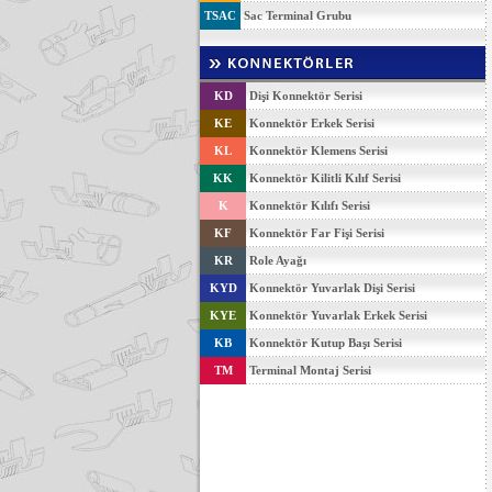
TSAC
Sac Terminal Grubu
KD
Dişi Konnektör Serisi
KE
Konnektör Erkek Serisi
KL
Konnektör Klemens Serisi
KK
Konnektör Kilitli Kılıf Serisi
K
Konnektör Kılıfı Serisi
KF
Konnektör Far Fişi Serisi
KR
Role Ayağı
KYD
Konnektör Yuvarlak Dişi Serisi
KYE
Konnektör Yuvarlak Erkek Serisi
KB
Konnektör Kutup Başı Serisi
TM
Terminal Montaj Serisi