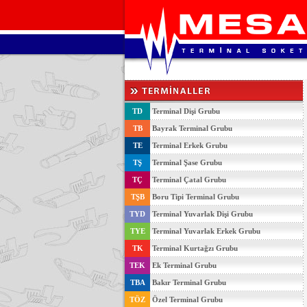
TD
Terminal Dişi Grubu
TB
Bayrak Terminal Grubu
TE
Terminal Erkek Grubu
TŞ
Terminal Şase Grubu
TÇ
Terminal Çatal Grubu
TŞB
Boru Tipi Terminal Grubu
TYD
Terminal Yuvarlak Dişi Grubu
TYE
Terminal Yuvarlak Erkek Grubu
TK
Terminal Kurtağzı Grubu
TEK
Ek Terminal Grubu
TBA
Bakır Terminal Grubu
TÖZ
Özel Terminal Grubu