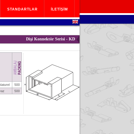
STANDARTLAR
İLETİŞİM
STANDARTLAR
İLETİŞİM
Dişi Konnektör Serisi - KD
Naturel
500
yaz
500