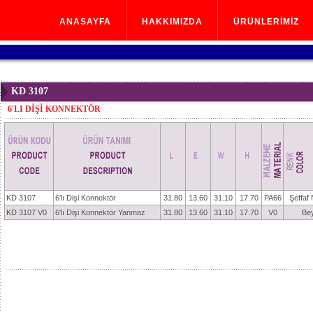
ANASAYFA
HAKKIMIZDA
ÜRÜNLERİMİZ
ANASAYFA
HAKKIMIZDA
ÜRÜNLERİMİZ
KD 3107
6′LI DİŞİ KONNEKTÖR
KD 3107
6′lı Dişi Konnektör
31.80
13.60
31.10
17.70
PA66
Şeffaf 
KD 3107 V0
6′lı Dişi Konnektör Yanmaz
31.80
13.60
31.10
17.70
V0
Be