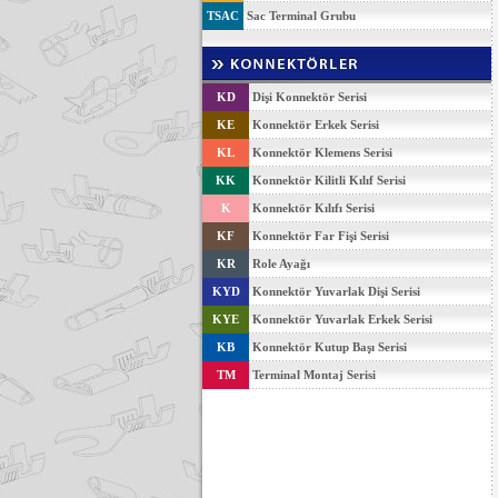
TSAC
Sac Terminal Grubu
KD
Dişi Konnektör Serisi
KE
Konnektör Erkek Serisi
KL
Konnektör Klemens Serisi
KK
Konnektör Kilitli Kılıf Serisi
K
Konnektör Kılıfı Serisi
KF
Konnektör Far Fişi Serisi
KR
Role Ayağı
KYD
Konnektör Yuvarlak Dişi Serisi
KYE
Konnektör Yuvarlak Erkek Serisi
KB
Konnektör Kutup Başı Serisi
TM
Terminal Montaj Serisi