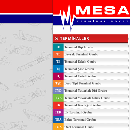
TD
Terminal Dişi Grubu
TB
Bayrak Terminal Grubu
TE
Terminal Erkek Grubu
TŞ
Terminal Şase Grubu
TÇ
Terminal Çatal Grubu
TŞB
Boru Tipi Terminal Grubu
TYD
Terminal Yuvarlak Dişi Grubu
TYE
Terminal Yuvarlak Erkek Grubu
TK
Terminal Kurtağzı Grubu
TEK
Ek Terminal Grubu
TBA
Bakır Terminal Grubu
TÖZ
Özel Terminal Grubu