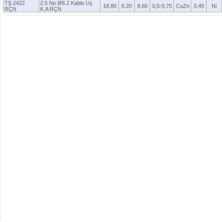
TŞ 2422
2.5 No Ø6.2 Kablo Uç
18.80
6.20
8.60
0,5-0,75
CuZn
0.45
Ni
RÇN
K.A RÇN