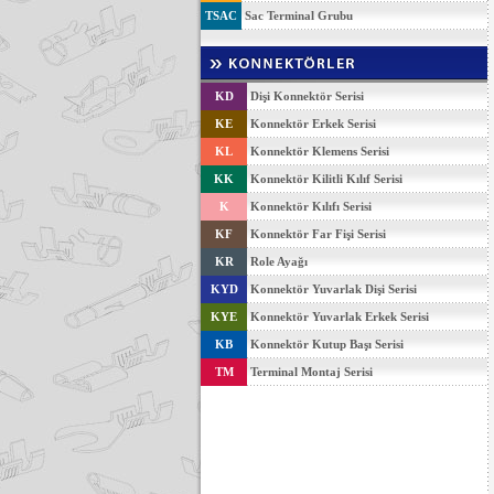
TSAC
Sac Terminal Grubu
KD
Dişi Konnektör Serisi
KE
Konnektör Erkek Serisi
KL
Konnektör Klemens Serisi
KK
Konnektör Kilitli Kılıf Serisi
K
Konnektör Kılıfı Serisi
KF
Konnektör Far Fişi Serisi
KR
Role Ayağı
KYD
Konnektör Yuvarlak Dişi Serisi
KYE
Konnektör Yuvarlak Erkek Serisi
KB
Konnektör Kutup Başı Serisi
TM
Terminal Montaj Serisi