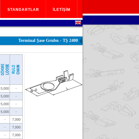
STANDARTLAR
İLETİŞİM
STANDARTLAR
İLETİŞİM
Terminal Şase Grubu - TŞ 2400
5,000
-
5,000
-
5,000
-
5,000
-
-
7,000
-
7,000
-
7,000