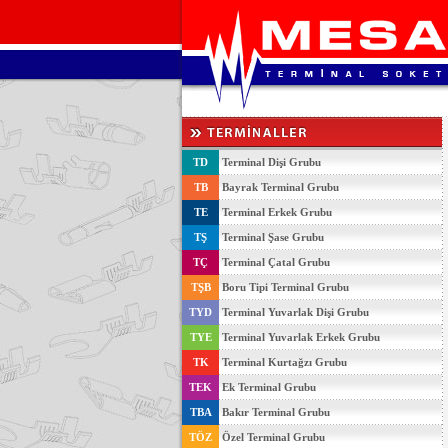
TD
Terminal Dişi Grubu
TB
Bayrak Terminal Grubu
TE
Terminal Erkek Grubu
TŞ
Terminal Şase Grubu
TÇ
Terminal Çatal Grubu
TŞB
Boru Tipi Terminal Grubu
TYD
Terminal Yuvarlak Dişi Grubu
TYE
Terminal Yuvarlak Erkek Grubu
TK
Terminal Kurtağzı Grubu
TEK
Ek Terminal Grubu
TBA
Bakır Terminal Grubu
TÖZ
Özel Terminal Grubu