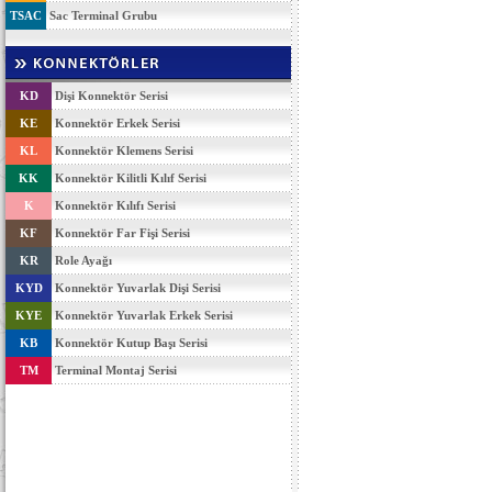
TSAC
Sac Terminal Grubu
KD
Dişi Konnektör Serisi
KE
Konnektör Erkek Serisi
KL
Konnektör Klemens Serisi
KK
Konnektör Kilitli Kılıf Serisi
K
Konnektör Kılıfı Serisi
KF
Konnektör Far Fişi Serisi
KR
Role Ayağı
KYD
Konnektör Yuvarlak Dişi Serisi
KYE
Konnektör Yuvarlak Erkek Serisi
KB
Konnektör Kutup Başı Serisi
TM
Terminal Montaj Serisi