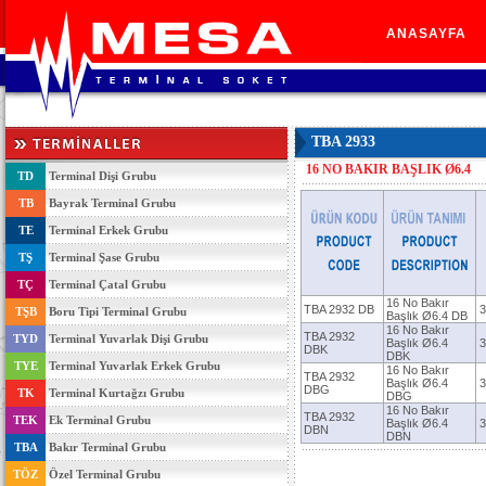
ANASAYFA
ANASAYFA
TBA 2933
16 NO BAKIR BAŞLIK Ø6.4
TD
Terminal Dişi Grubu
TB
Bayrak Terminal Grubu
TE
Terminal Erkek Grubu
TŞ
Terminal Şase Grubu
TÇ
Terminal Çatal Grubu
16 No Bakır
TBA 2932 DB
3
TŞB
Boru Tipi Terminal Grubu
Başlık Ø6.4 DB
16 No Bakır
TBA 2932
TYD
Terminal Yuvarlak Dişi Grubu
Başlık Ø6.4
3
DBK
DBK
TYE
Terminal Yuvarlak Erkek Grubu
16 No Bakır
TBA 2932
Başlık Ø6.4
3
DBG
TK
Terminal Kurtağzı Grubu
DBG
16 No Bakır
TBA 2932
TEK
Ek Terminal Grubu
Başlık Ø6.4
3
DBN
DBN
TBA
Bakır Terminal Grubu
TÖZ
Özel Terminal Grubu