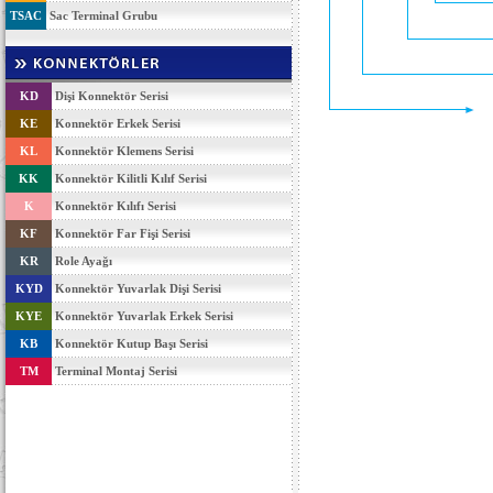
TSAC
Sac Terminal Grubu
KD
Dişi Konnektör Serisi
KE
Konnektör Erkek Serisi
KL
Konnektör Klemens Serisi
KK
Konnektör Kilitli Kılıf Serisi
K
Konnektör Kılıfı Serisi
KF
Konnektör Far Fişi Serisi
KR
Role Ayağı
KYD
Konnektör Yuvarlak Dişi Serisi
KYE
Konnektör Yuvarlak Erkek Serisi
KB
Konnektör Kutup Başı Serisi
TM
Terminal Montaj Serisi