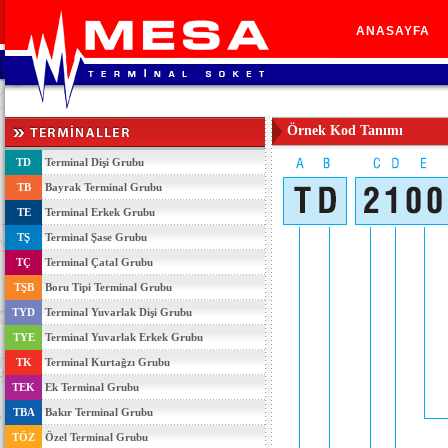
ANASAYFA
ANASAYFA
Örnek Kod Tanımı
TD
Terminal Dişi Grubu
TB
Bayrak Terminal Grubu
TE
Terminal Erkek Grubu
TŞ
Terminal Şase Grubu
TÇ
Terminal Çatal Grubu
TŞB
Boru Tipi Terminal Grubu
TYD
Terminal Yuvarlak Dişi Grubu
TYE
Terminal Yuvarlak Erkek Grubu
TK
Terminal Kurtağzı Grubu
TEK
Ek Terminal Grubu
TBA
Bakır Terminal Grubu
TÖZ
Özel Terminal Grubu